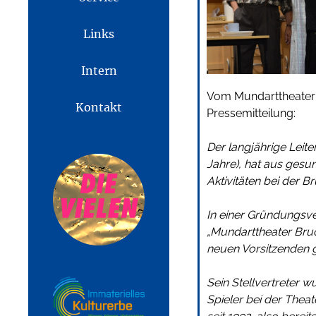
Links
Intern
Vom Mundarttheater 
Kontakt
Pressemitteilung:
Der langjährige Leit
Jahre), hat aus gesu
Aktivitäten bei der 
In einer Gründungsv
„Mundarttheater Bruc
neuen Vorsitzenden 
Sein Stellvertreter wu
Spieler bei der Thea