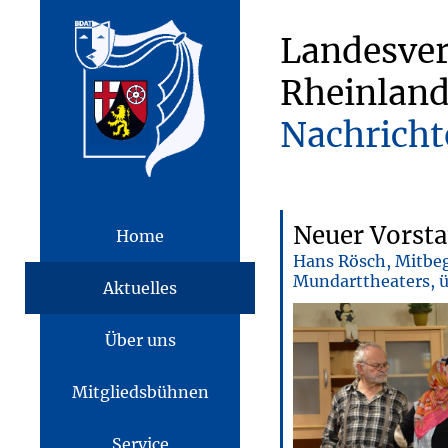
Landesve
Rheinland
Nachricht
Neuer Vorst
Home
Hans Rösch, Mitbeg
Mundarttheaters, ü
Aktuelles
Über uns
Mitgliedsbühnen
Service