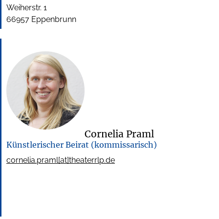
Weiherstr. 1
66957 Eppenbrunn
Cornelia Praml
Künstlerischer Beirat (kommissarisch)
cornelia.praml[at]theaterrlp.de