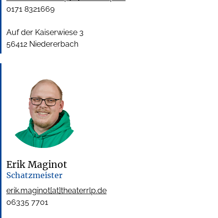
0171 8321669
Auf der Kaiserwiese 3
56412 Niedererbach
Erik Maginot
Schatzmeister
erik.maginot[at]theaterrlp.de
06335 7701