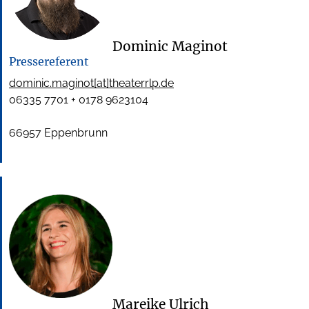
Dominic Maginot
Pressereferent
dominic.maginot[at]theaterrlp.de
06335 7701 + 0178 9623104
66957 Eppenbrunn
Mareike Ulrich