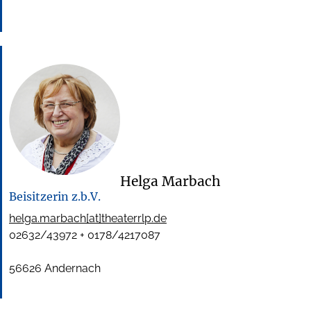
Helga Marbach
Beisitzerin z.b.V.
helga.marbach[at]theaterrlp.de
02632/43972 + 0178/4217087
56626 Andernach