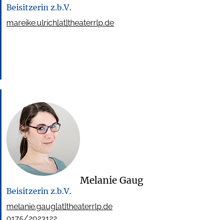
Beisitzerin z.b.V.
mareike.ulrich[at]theaterrlp.de
Melanie Gaug
Beisitzerin z.b.V.
melanie.gaug[at]theaterrlp.de
0175/2023122