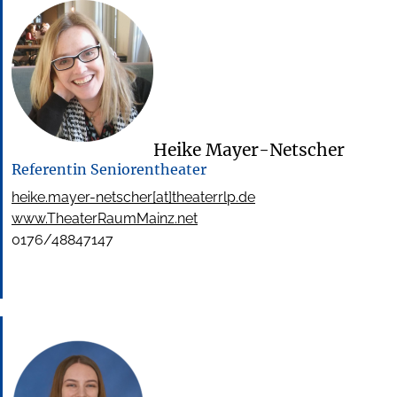
Heike Mayer-Netscher
Referentin Seniorentheater
heike.mayer-netscher[at]theaterrlp.de
www.TheaterRaumMainz.net
0176/48847147