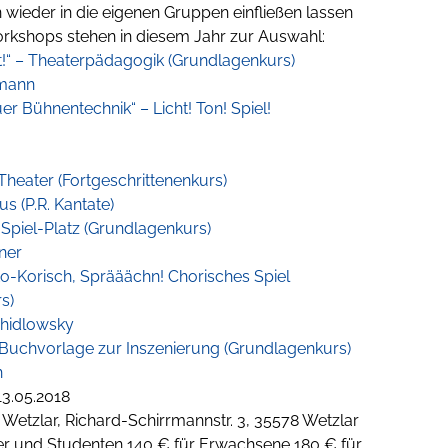
 wieder in die eigenen Gruppen einfließen lassen
rkshops stehen in diesem Jahr zur Auswahl:
it!“ – Theaterpädagogik (Grundlagenkurs)
smann
er Bühnentechnik“ – Licht! Ton! Spiel!
Theater (Fortgeschrittenenkurs)
s (P.R. Kantate)
Spiel-Platz (Grundlagenkurs)
tner
o-Korisch, Sprääächn! Chorisches Spiel
s)
Schidlowsky
 Buchvorlage zur Inszenierung (Grundlagenkurs)
n
13.05.2018
Wetzlar, Richard-Schirrmannstr. 3, 35578 Wetzlar
ler und Studenten 140 € für Erwachsene 180 € für