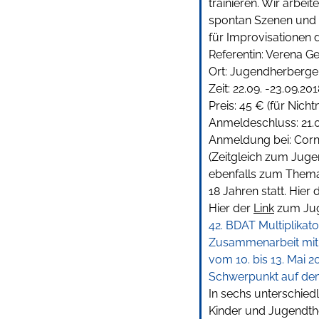
trainieren. Wir arbei
spontan Szenen und 
für Improvisationen 
Referentin: Verena G
Ort: Jugendherberge
Zeit: 22.09. -23.09.20
Preis: 45 € (für Nicht
Anmeldeschluss: 21.
Anmeldung bei: Corn
(Zeitgleich zum Jug
ebenfalls zum Thema
18 Jahren statt. Hier 
Hier der
Link
zum Jug
42. BDAT Multiplikat
Zusammenarbeit mit 
vom 10. bis 13. Mai 2
Schwerpunkt auf dem
In sechs unterschie
Kinder und Jugendth