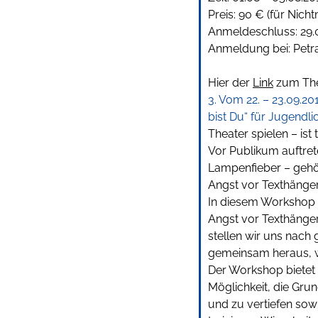
Preis: 90 € (für Nich
Anmeldeschluss: 29.
Anmeldung bei: Petr
Hier der
Link
zum The
3. Vom 22. – 23.09.20
bist Du“
für Jugendlic
Theater spielen – ist t
Vor Publikum auftreten
Lampenfieber – gehö
Angst vor Texthänger
In diesem Workshop ü
Angst vor Texthänger
stellen wir uns nach 
gemeinsam heraus, w
Der Workshop bietet
Möglichkeit, die Gru
und zu vertiefen so