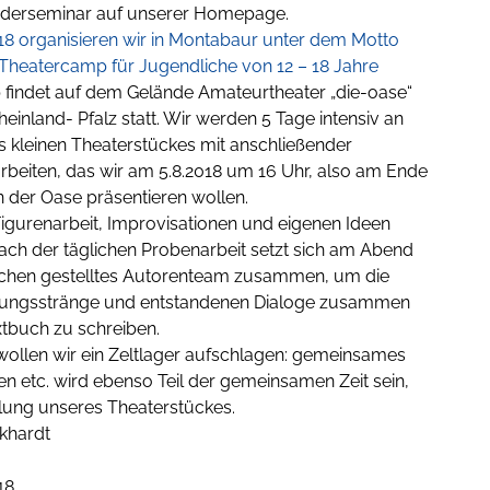
derseminar auf unserer Homepage.
018 organisieren wir in Montabaur unter dem Motto
 Theatercamp für Jugendliche von 12 – 18 Jahre
findet auf dem Gelände Amateurtheater „die-oase“
heinland- Pfalz statt. Wir werden 5 Tage intensiv an
s kleinen Theaterstückes mit anschließender
beiten, das wir am 5.8.2018 um 16 Uhr, also am Ende
 der Oase präsentieren wollen.
Figurenarbeit, Improvisationen und eigenen Ideen
ach der täglichen Probenarbeit setzt sich am Abend
ichen gestelltes Autorenteam zusammen, um die
lungsstränge und entstandenen Dialoge zusammen
xtbuch zu schreiben.
wollen wir ein Zeltlager aufschlagen: gemeinsames
n etc. wird ebenso Teil der gemeinsamen Zeit sein,
lung unseres Theaterstückes.
rkhardt
18