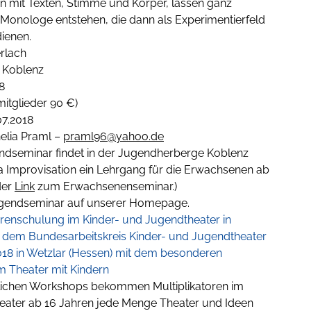
ten mit Texten, Stimme und Körper, lassen ganz
Monologe entstehen, die dann als Experimentierfeld
dienen.
erlach
 Koblenz
18
mitglieder 90 €)
07.2018
elia Praml –
praml96@yahoo.de
endseminar findet in der Jugendherberge Koblenz
 Improvisation ein Lehrgang für die Erwachsenen ab
der
Link
zum Erwachsenenseminar.)
endseminar auf unserer Homepage.
orenschulung im Kinder- und Jugendtheater
in
dem Bundesarbeitskreis Kinder- und Jugendtheater
018 in Wetzlar (Hessen)
mit dem besonderen
 Theater mit Kindern
dlichen Workshops bekommen Multiplikatoren im
eater ab 16 Jahren jede Menge Theater und Ideen