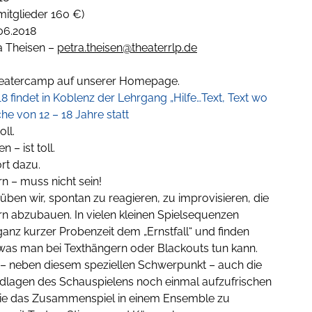
tmitglieder 160 €)
06.2018
a Theisen –
petra.theisen@theaterrlp.de
atercamp auf unserer Homepage.
18 findet in Koblenz der Lehrgang „Hilfe…Text, Text wo
he von 12 – 18 Jahre statt
oll.
 – ist toll.
rt dazu.
n – muss nicht sein!
ben wir, spontan zu reagieren, zu improvisieren, die
n abzubauen. In vielen kleinen Spielsequenzen
ganz kurzer Probenzeit dem „Ernstfall“ und finden
as man bei Texthängern oder Blackouts tun kann.
 – neben diesem speziellen Schwerpunkt – auch die
ndlagen des Schauspielens noch einmal aufzufrischen
wie das Zusammenspiel in einem Ensemble zu