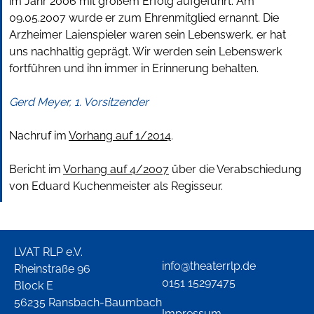
im Jahr 2006 mit großem Erfolg aufgeführt. Am
09.05.2007 wurde er zum Ehrenmitglied ernannt. Die
Arzheimer Laienspieler waren sein Lebenswerk, er hat
uns nachhaltig geprägt. Wir werden sein Lebenswerk
fortführen und ihn immer in Erinnerung behalten.
Gerd Meyer, 1. Vorsitzender
Nachruf im
Vorhang auf 1/2014
.
Bericht im
Vorhang auf 4/2007
über die Verabschiedung
von Eduard Kuchenmeister als Regisseur.
LVAT RLP e.V.
info@theaterrlp.de
Rheinstraße 96
0151 15297475
Block E
56235 Ransbach-Baumbach
Impressum