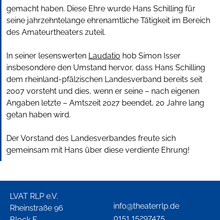
gemacht haben. Diese Ehre wurde Hans Schilling für
seine jahrzehntelange ehrenamtliche Tätigkeit im Bereich
des Amateurtheaters zuteil.
In seiner lesenswerten
Laudatio
hob Simon Isser
insbesondere den Umstand hervor, dass Hans Schilling
dem rheinland-pfälzischen Landesverband bereits seit
2007 vorsteht und dies, wenn er seine – nach eigenen
Angaben letzte – Amtszeit 2027 beendet, 20 Jahre lang
getan haben wird.
Der Vorstand des Landesverbandes freute sich
gemeinsam mit Hans über diese verdiente Ehrung!
LVAT RLP e.V.
info@theaterrlp.de
Rheinstraße 96
0151 15297475
Block E