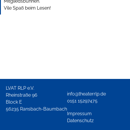
Mitgliedsbühnen.
Vile Spaß beim Lesen!
LVAT RLP e.V.
info@theaterrlp.de
Rheinstraße 96
0151 15297475
Block E
56235 Ransbach-Baumbach
Impressum
Datenschutz