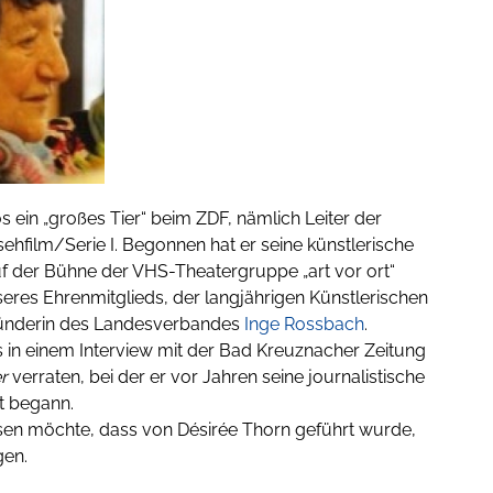
s ein „großes Tier“ beim ZDF, nämlich Leiter der
ehfilm/Serie I. Begonnen hat er seine künstlerische
auf der Bühne der VHS-Theatergruppe „art vor ort“
seres Ehrenmitglieds, der langjährigen Künstlerischen
ründerin des Landesverbandes
Inge Rossbach
.
s in einem Interview mit der Bad Kreuznacher Zeitung
r
verraten, bei der er vor Jahren seine journalistische
nt begann.
sen möchte, dass von Désirée Thorn geführt wurde,
gen.