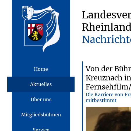
Landesve
Rheinland
Nachricht
Von der Bühn
Home
Kreuznach i
Aktuelles
Fernsehfilm/
Die Karriere von F
Über uns
mitbestimmt
Mitgliedsbühnen
Service