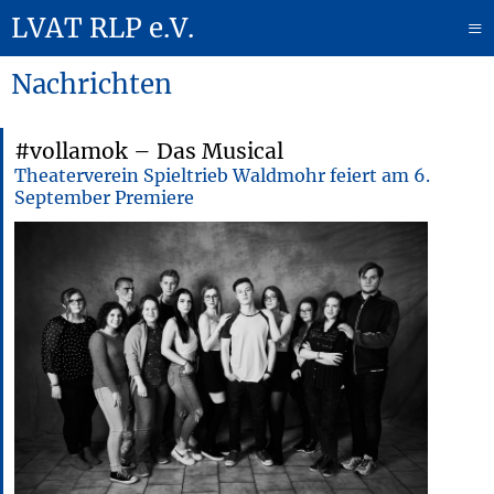
LVAT RLP e.V.
≡
Nachrichten
#vollamok – Das Musical
Theaterverein Spieltrieb Waldmohr feiert am 6.
September Premiere