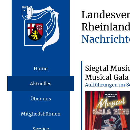
Landesve
Rheinland
Nachricht
Siegtal Music
Home
Musical Gala
Aktuelles
Aufführungen im S
Über uns
Mitgliedsbühnen
Service