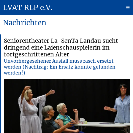
LVAT RLP e.V.
≡
Nachrichten
Seniorentheater La-SenTa Landau sucht
dringend eine Laienschauspielerin im
fortgeschrittenen Alter
Unvorhergesehener Ausfall muss rasch ersetzt
werden (Nachtrag: Ein Ersatz konnte gefunden
werden!)