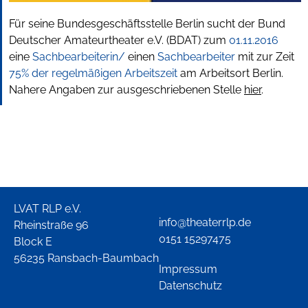
Für seine Bundesgeschäftsstelle Berlin sucht der Bund
Deutscher Amateurtheater e.V. (BDAT) zum
01.11.2016
eine
Sachbearbeiterin/
einen
Sachbearbeiter
mit zur Zeit
75% der regelmäßigen Arbeitszeit
am Arbeitsort Berlin.
Nahere Angaben zur ausgeschriebenen Stelle
hier
.
LVAT RLP e.V.
info@theaterrlp.de
Rheinstraße 96
0151 15297475
Block E
56235 Ransbach-Baumbach
Impressum
Datenschutz