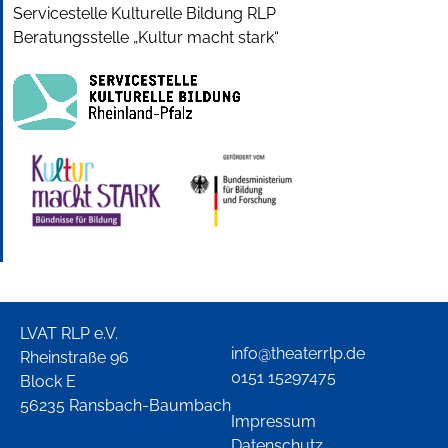
Servicestelle Kulturelle Bildung RLP
Beratungsstelle „Kultur macht stark“
LVAT RLP e.V.
info@theaterrlp.de
Rheinstraße 96
0151 15297475
Block E
56235 Ransbach-Baumbach
Impressum
Datenschutz