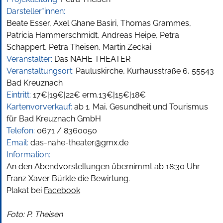
Darsteller*innen:
Beate Esser, Axel Ghane Basiri, Thomas Grammes,
Patricia Hammerschmidt, Andreas Heipe, Petra
Schappert, Petra Theisen, Martin Zeckai
Veranstalter:
Das NAHE THEATER
Veranstaltungsort:
Pauluskirche, Kurhausstraße 6, 55543
Bad Kreuznach
Eintritt:
17€|19€|22€ erm.13€|15€|18€
Kartenvorverkauf:
ab 1. Mai, Gesundheit und Tourismus
für Bad Kreuznach GmbH
Telefon:
0671 / 8360050
Email:
das-nahe-theater@gmx.de
Information:
An den Abendvorstellungen übernimmt ab 18:30 Uhr
Franz Xaver Bürkle die Bewirtung.
Plakat bei
Facebook
Foto: P. Theisen