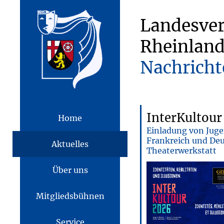
Landesve
Rheinland
Nachricht
InterKultour
Home
Einladung von Jugen
Frankreich und Deu
Aktuelles
Theaterwerkstatt
Über uns
Mitgliedsbühnen
Service