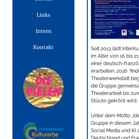
Links
Intern
Kontakt
Seit 2013 lädt Inter
im Alter von 16 bis 
einer deutsch-franz
erarbeiten. 2026 find
Theaterwerkstatt begi
die Gruppe gemeinsam
Theaterarbeit bis zu
Stücks gekrönt wird.
Unter dem Motto „Iden
Gruppe in diesem Jahr
Social Media und KI
Deutschland und Fra