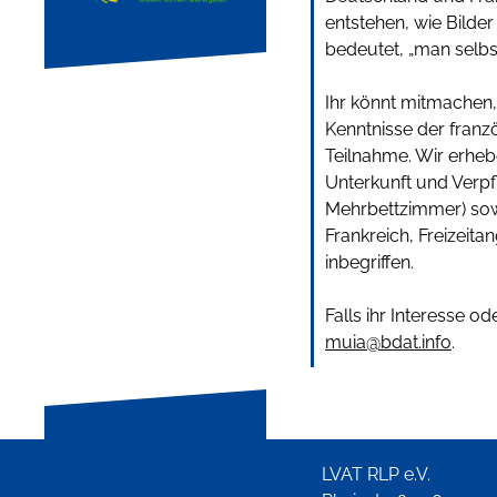
entstehen, wie Bild
bedeutet, „man selbst
Ihr könnt mitmachen, 
Kenntnisse der franz
Teilnahme. Wir erheb
Unterkunft und Verpf
Mehrbettzimmer) sow
Frankreich, Freizeit
inbegriffen.
Falls ihr Interesse o
muia@bdat.info
.
LVAT RLP e.V.