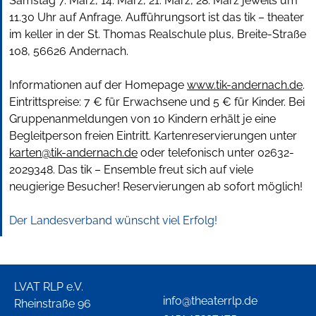
Samstag 7. März, 14. März, 21. März, 28. März jeweils um
11.30 Uhr auf Anfrage. Aufführungsort ist das tik – theater
im keller in der St. Thomas Realschule plus, Breite-Straße
108, 56626 Andernach.
Informationen auf der Homepage
www.tik-andernach.de
.
Eintrittspreise: 7 € für Erwachsene und 5 € für Kinder. Bei
Gruppenanmeldungen von 10 Kindern erhält je eine
Begleitperson freien Eintritt. Kartenreservierungen unter
karten@tik-andernach.de
oder telefonisch unter 02632-
2029348. Das tik – Ensemble freut sich auf viele
neugierige Besucher! Reservierungen ab sofort möglich!
Der Landesverband wünscht viel Erfolg!
LVAT RLP e.V.
info@theaterrlp.de
Rheinstraße 96