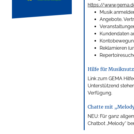
https://www.gema.d
Musik anmelden
Angebote, Vert
Veranstaltungen
Kundendaten a
Kontobewegunge
Reklamieren (u
Repertoiresuch
Hilfe für Musiknut
Link zum GEMA Hilfe
Unterstützend stehen
Verfügung.
Chatte mit „Melod
NEU: Für ganz allge
Chatbot „Melody“ ber