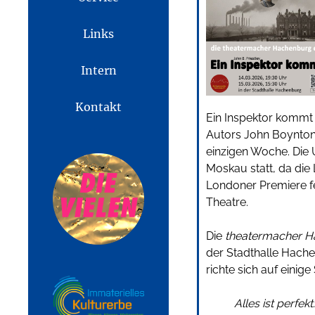
Links
Intern
Kontakt
Ein Inspektor kommt 
Autors John Boynton 
einzigen Woche. Die 
Moskau statt, da di
Londoner Premiere f
Theatre.
Die
theatermacher 
der Stadthalle Hache
richte sich auf einig
Alles ist perfek