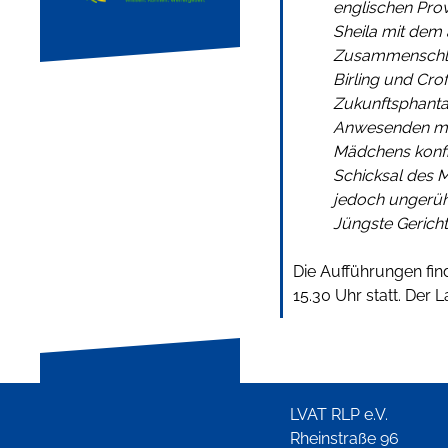
englischen Prov
Sheila mit dem 
Zusammenschlus
Birling und Croft
Zukunftsphantas
Anwesenden mi
Mädchens konfron
Schicksal des M
jedoch ungerüh
Jüngste Gericht
Die Aufführungen f
15.30 Uhr statt. De
LVAT RLP e.V.
Rheinstraße 96