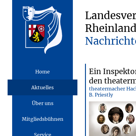
Landesve
Rheinland
Nachricht
Ein Inspekt
Home
den theater
Aktuelles
theatermacher Hach
B. Priestly
Über uns
Mitgliedsbühnen
Service