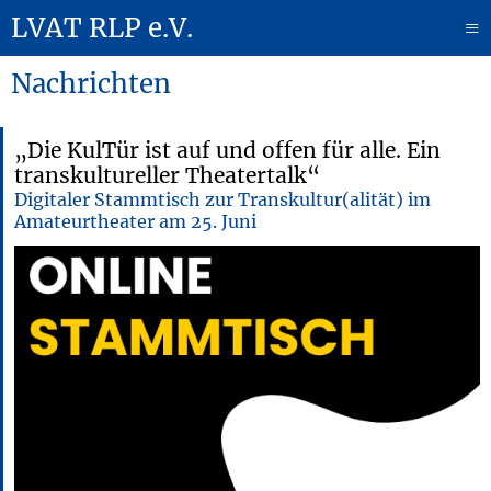
LVAT RLP e.V.
≡
Nachrichten
„Die KulTür ist auf und offen für alle. Ein
transkultureller Theatertalk“
Digitaler Stammtisch zur Transkultur(alität) im
Amateurtheater am 25. Juni