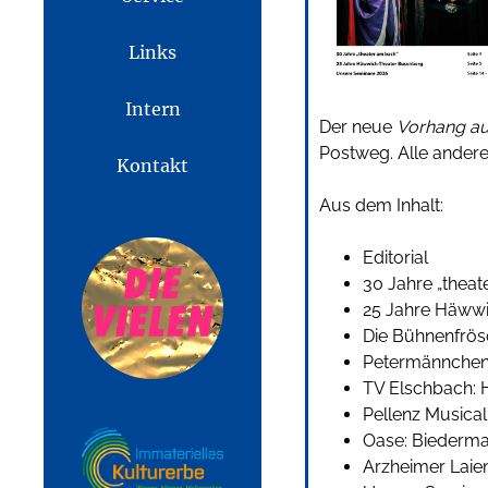
Links
Intern
Der neue
Vorhang au
Postweg. Alle anderen
Kontakt
Aus dem Inhalt:
Editorial
30 Jahre
„thea
25 Jahre
H
äww
Die Bühnenfrös
Petermännchen 
TV
Elschbach
:
Pellenz Musica
Oase: Biederma
Arzheimer
Laien