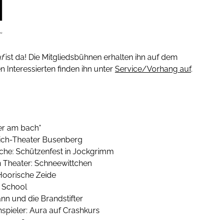
f
ist da! Die Mitgliedsbühnen erhalten ihn auf dem
 Interessierten finden ihn unter
Service/Vorhang auf
.
ter am
bach
“
ich
-Theater Busenberg
che: Schützenfest in
Jockgrimm
Theater: Schneewittchen
Hoorische
Zeide
l School
nn und die Brandstifter
spieler: Aura auf Crashkurs