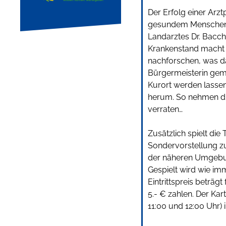
Der Erfolg einer Arzt
gesundem Menschenv
Landarztes Dr. Bacch
Krankenstand macht e
nachforschen, was das
Bürgermeisterin gem
Kurort werden lassen 
herum. So nehmen die
verraten…
Zusätzlich spielt di
Sondervorstellung zu
der näheren Umgebu
Gespielt wird wie im
Eintrittspreis beträg
5.- € zahlen. Der Ka
11:00 und 12:00 Uhr)