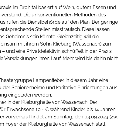
praxis im Brohltal basiert auf Wein, gutem Essen und
erstand. Die unkonventionellen Methoden des
us rufen die Dienstbehörde auf den Plan. Der geringe
ntsprechende Stellen misstrauisch. Diese lassen
 Geheimnis sein könnte. Gleichzeitig will die
einsam mit ihrem Sohn Klieburg (Wassenach) zum
– und eine Privatdetektivin schnüffelt in der Praxis
 Verwicklungen ihren Lauf. Mehr wird bis dahin nicht
e Theatergruppe Lampenfieber in diesem Jahr eine
 der Seniorenheime und karitative Einrichtungen aus
ng eingeladen werden.
mer in der Klieburghalle von Wassenach. Der
t für Erwachsene 10.- € während Kinder bis 14 Jahren
rtenvorverkauf findet am Sonntag, den 03.09.2023 (zw.
 im Foyer der Klieburghalle von Wassenach statt.