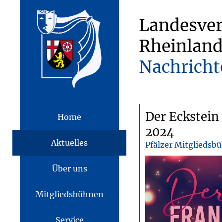
Landesve
Rheinland
Nachricht
Der Eckstein
Home
2024
Aktuelles
Pfälzer Mitgliedsb
Über uns
Mitgliedsbühnen
Service