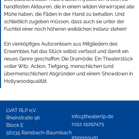
handfesten Akteuren, die in einem wilden Verwirrspiel alle
Mühe haben, die Fäden in der Hand zu behalten. Und
schließlich zugeben müssen, dass auch sie unter der
Fuchtel einer noch höheren weiblichen Instanz stehen!
Ein vierköpfiges Autorenteam aus Mitgliedern des
Ensembles hat das Stück selbst verfasst und damit ein
neues Genre geschaffen: Die Dramödie. Ein Theaterstück
voller Witz, Action, Tiefgang, menschlichen (und
übermenschlichen) Abgründen und einem Showdown in
Hollywoodqualität.
LVAT RLP e.V.
info@theaterrlp.de
Rheinstraße 96
0151 15297475
Block E
56235 Ransbach-Baumbach
Impressum