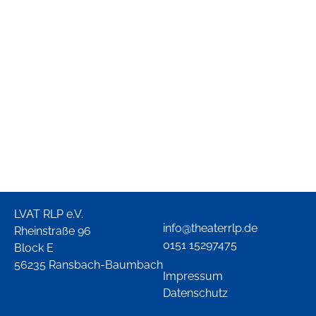
LVAT RLP e.V.
info@theaterrlp.de
Rheinstraße 96
0151 15297475
Block E
56235 Ransbach-Baumbach
Impressum
Datenschutz