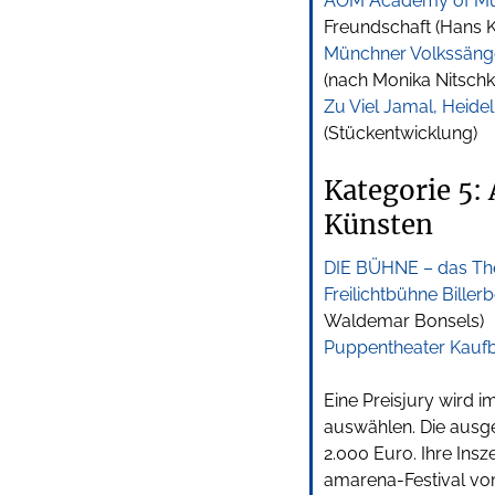
AOM Academy of Musi
Freundschaft (Hans Kr
Münchner Volkssäng
(nach Monika Nitschk
Zu Viel Jamal, Heide
(Stückentwicklung)
Kategorie 5:
Künsten
DIE BÜHNE – das The
Freilichtbühne Billerb
Waldemar Bonsels)
Puppentheater Kauf
Eine Preisjury wird 
auswählen. Die ausge
2.000 Euro. Ihre Insz
amarena-Festival vom