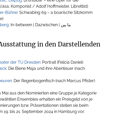
c, Leipzig:
Brundibar – eine Oper für die
ása, Komponist / Adolf Hoffmeister, Librettist)
er-Bühne:
Schwabing 69 – a boarische Sitzkomm
e)
lberg:
In-between | Dazwischen | ما بین
 Ausstattung in den Darstellenden
ater der TU Dresden:
Portrait (Felicia Daniel)
eck:
Die Biene Maja und ihre Abenteuer (nach
beuren:
Der Regenbogenfisch (nach Marcus Pfister)
im Mai aus den Nominierten eine Gruppe je Kategorie
wählten Ensembles erhalten ein Preisgeld von je
enierungen bzw. Präsentationen stellen sie beim
 19. bis 21. September 2024 in Hamburg vor.