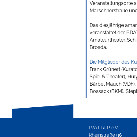
Veranstaltungsorte s
Marschnerstraße und 
Das diesjährige amar
veranstaltet der BD
Amateurtheater. Schi
Brosda.
Die Mitglieder des K
Frank Grünert (Kurat
Spiel & Theater), Hül
Bärbel Mauch (VDF), 
Bossack (BKM), Step
LVAT RLP e.V.
Rheinstraße 96