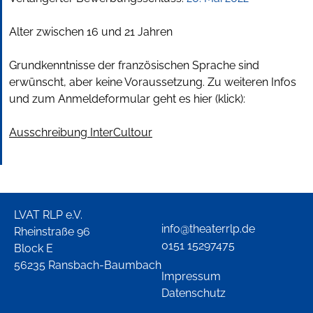
Alter zwischen 16 und 21 Jahren
Grundkenntnisse der französischen Sprache sind
erwünscht, aber keine Voraussetzung. Zu weiteren Infos
und zum Anmeldeformular geht es hier (klick):
Ausschreibung InterCultour
LVAT RLP e.V.
info@theaterrlp.de
Rheinstraße 96
0151 15297475
Block E
56235 Ransbach-Baumbach
Impressum
Datenschutz