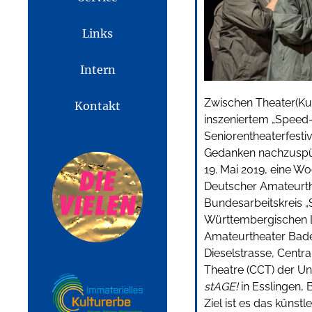
Links
Intern
Zwischen Theater(Ku
Kontakt
inszeniertem „Speed
Seniorentheaterfesti
Gedanken nachzuspür
19. Mai 2019, eine Wo
Deut­scher Ama­teur­th
Bundesarbeitskreis „
Württembergischen 
Amateurtheater Bad
Dieselstrasse, Centr
Theatre (CCT) der Uni
stAGE!
in Esslingen,
Ziel ist es das künst­l