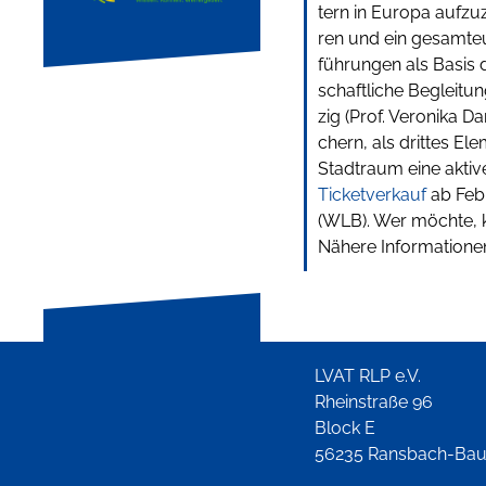
tern in Euro­pa auf­zu­z
ren und ein gesamt­eu
füh­run­gen als Basis d
schaft­li­che Beglei­tu
zig (Prof. Vero­ni­ka Da
chern, als drit­tes E
Stadt­raum eine akti­v
Ticketverkauf
ab Feb
(WLB). Wer möchte,
Nähere Informatione
LVAT RLP e.V.
Rheinstraße 96
Block E
56235 Ransbach-Ba