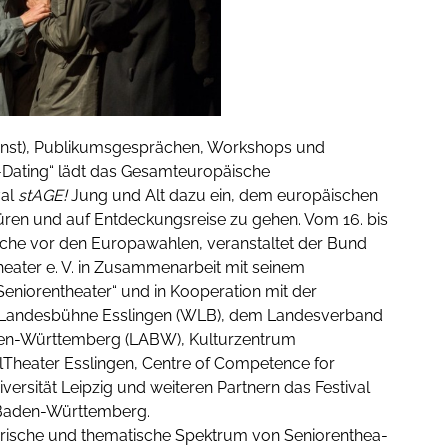
nst), Publikumsgesprächen, Workshops und
-Dating“ lädt das Gesamteuropäische
val
stAGE!
Jung und Alt dazu ein, dem europäischen
en und auf Entdeckungsreise zu gehen. Vom 16. bis
che vor den Europawahlen, ver­an­stal­tet der Bund
ea­ter e. V. in Zusam­men­ar­beit mit seinem
Seniorentheater“ und in Kooperation mit der
Landesbühne Esslingen (WLB), dem Landesverband
en-Württemberg (LABW), Kulturzentrum
alTheater Esslingen, Centre of Competence for
versität Leipzig und weiteren Partnern das Festival
 Baden-Württemberg.
e­ri­sche und the­ma­ti­sche Spek­trum von Senio­ren­thea­