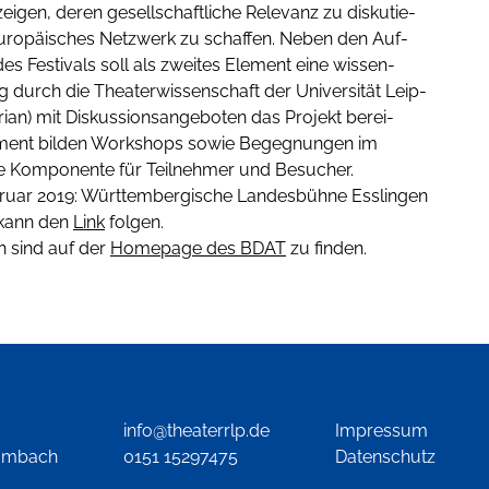
ei­gen, deren gesell­schaft­li­che Rele­vanz zu dis­ku­tie­
­ro­päi­sches Netz­werk zu schaf­fen. Neben den Auf­
es Fes­ti­vals soll als zwei­tes Ele­ment eine wis­sen­
ng durch die Thea­ter­wis­sen­schaft der Uni­ver­si­tät Leip­
ri­an) mit Dis­kus­si­ons­an­ge­bo­ten das Pro­jekt berei­
le­ment bil­den Work­shops sowie Begeg­nun­gen im
e Kom­po­nen­te für Teil­neh­mer und Besu­cher.
ruar 2019: Württembergische Landesbühne Esslingen
 kann den
Link
folgen.
n sind auf der
Homepage des BDAT
zu finden.
info@theaterrlp.de
Impressum
umbach
0151 15297475
Datenschutz