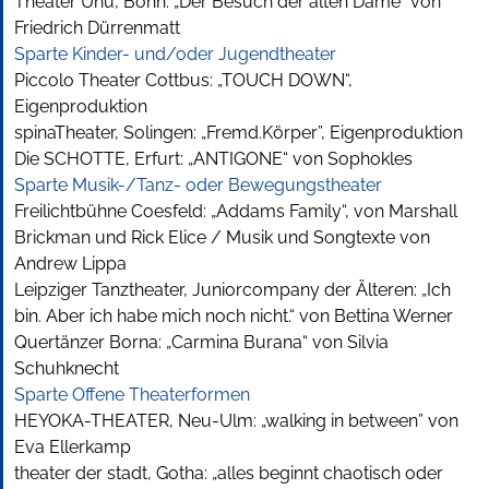
Theater Uhu, Bonn: „Der Besuch der alten Dame“ von
Friedrich Dürrenmatt
Sparte Kinder- und/oder Jugendtheater
Piccolo Theater Cottbus: „TOUCH DOWN“,
Eigenproduktion
spinaTheater, Solingen: „Fremd.Körper”, Eigenproduktion
Die SCHOTTE, Erfurt: „ANTIGONE“ von Sophokles
Sparte Musik-/Tanz- oder Bewegungstheater
Freilichtbühne Coesfeld: „Addams Family“, von Marshall
Brickman und Rick Elice / Musik und Songtexte von
Andrew Lippa
Leipziger Tanztheater, Juniorcompany der Älteren: „Ich
bin. Aber ich habe mich noch nicht.“ von Bettina Werner
Quertänzer Borna: „Carmina Burana“ von Silvia
Schuhknecht
Sparte Offene Theaterformen
HEYOKA-THEATER, Neu-Ulm: „walking in between” von
Eva Ellerkamp
theater der stadt, Gotha: „alles beginnt chaotisch oder