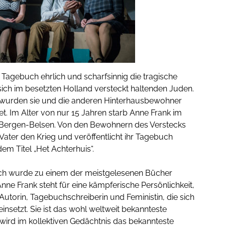
 Tagebuch ehrlich und scharfsinnig die tragische
sich im besetzten Holland versteckt haltenden Juden.
wurden sie und die anderen Hinterhausbewohner
et. Im Alter von nur 15 Jahren starb Anne Frank im
 Bergen-Belsen. Von den Bewohnern des Verstecks
r Vater den Krieg und veröffentlicht ihr Tagebuch
em Titel „Het Achterhuis“.
ch wurde zu einem der meistgelesenen Bücher
nne Frank steht für eine kämpferische Persönlichkeit,
e Autorin, Tagebuchschreiberin und Feministin, die sich
nsetzt. Sie ist das wohl weltweit bekannteste
ird im kollektiven Gedächtnis das bekannteste