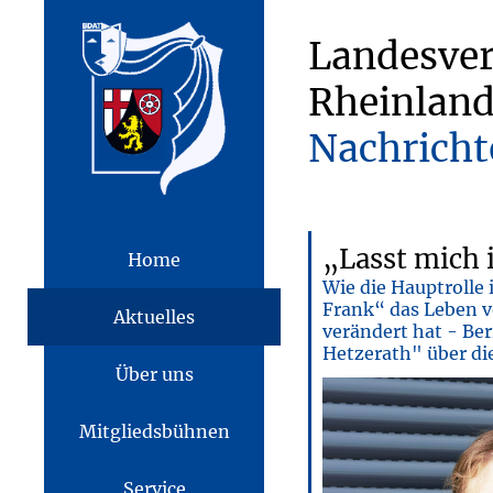
Landesve
Rheinland
Nachricht
„Lasst mich i
Home
Wie die Hauptrolle
Frank“ das Leben 
Aktuelles
verändert hat - Be
Hetzerath" über di
Über uns
Mitgliedsbühnen
Service