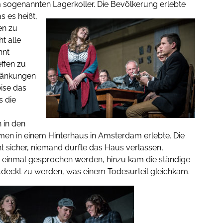
sogenannten Lagerkoller.
Die Bevölkerung erlebte
 es heißt,
en zu
t alle
hnt
effen zu
hränkungen
ise das
s die
n in den
en in einem Hinterhaus in Amsterdam erlebte. Die
t sicher, niemand durfte das Haus verlassen,
ht einmal gesprochen werden, hinzu kam die ständige
tdeckt zu werden, was einem Todesurteil gleichkam.