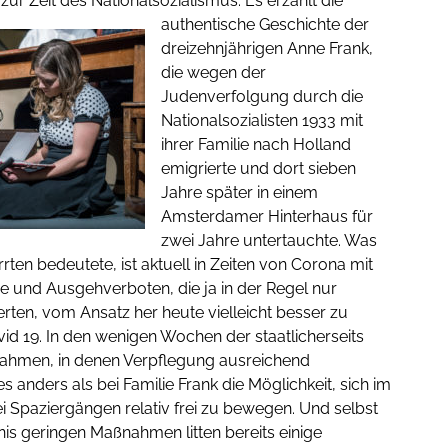
ur Zeit des Nationalsozialismus.
Es erzählt die
authentische Geschichte der
dreizehnjährigen Anne Frank,
die wegen der
Judenverfolgung durch die
Nationalsozialisten 1933 mit
ihrer Familie nach Holland
emigrierte und dort sieben
Jahre später in einem
Amsterdamer Hinterhaus für
zwei Jahre untertauchte. Was
rrten bedeutete, ist aktuell in Zeiten von Corona mit
e und Ausgehverboten, die ja in der Regel nur
en, vom Ansatz her heute vielleicht besser zu
vid 19. In den wenigen Wochen der staatlicherseits
ahmen, in denen Verpflegung ausreichend
 anders als bei Familie Frank die Möglichkeit, sich im
i Spaziergängen relativ frei zu bewegen. Und selbst
nis geringen Maßnahmen litten bereits einige