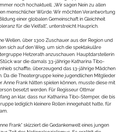
immer noch hochaktuell. „Wir sagen Nein zu allen
gen menschlicher Würde. Wir möchten Verantwortung
ildung einer globalen Gemeinschaft in Gleichheit
eranz für die Vielfalt“, unterstreicht Hauprich.
he Wellen, über 1300 Zuschauer aus der Region und
en sich auf den Weg, um sich die spektakuläre
tergruppe Hetzerath anzuschauen. Hauptdarstellerin
tück war die damals 33-jährige Katharina Tibo-
Anhieb schaffte, überzeugend das 13-jährige Mädchen
n. Da die Theatergruppe keine jugendlichen Mitglieder
der Anne Frank hätten spielen können, musste diese mit
erson besetzt werden. Für Regisseur Ottmar
ang an klar, dass nur Katharina Tibo-Stemper, die bis
ruppe lediglich kleinere Rollen innegehabt hatte, für
kam.
ne Frank“ skizziert die Gedankenwelt eines jungen