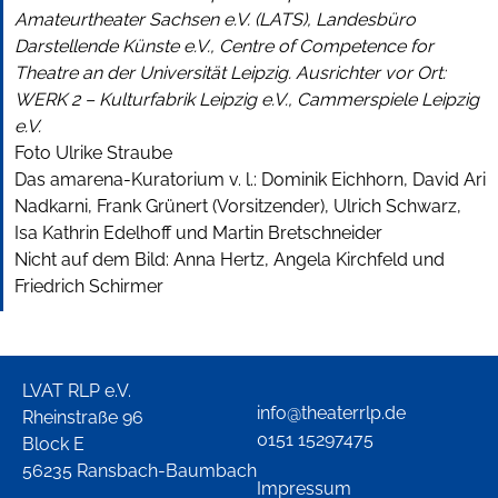
Amateurtheater Sachsen e.V. (LATS), Landesbüro
Darstellende Künste e.V., Centre of Competence for
Theatre an der Universität Leipzig.
Ausrichter vor Ort:
WERK 2 – Kulturfabrik Leipzig e.V., Cammerspiele Leipzig
e.V.
Foto Ulrike Straube
Das amarena-Kuratorium v. l.: Dominik Eichhorn, David Ari
Nadkarni, Frank Grünert (Vorsitzender), Ulrich Schwarz,
Isa Kathrin Edelhoff und Martin Bretschneider
Nicht auf dem Bild: Anna Hertz, Angela Kirchfeld und
Friedrich Schirmer
LVAT RLP e.V.
info@theaterrlp.de
Rheinstraße 96
0151 15297475
Block E
56235 Ransbach-Baumbach
Impressum