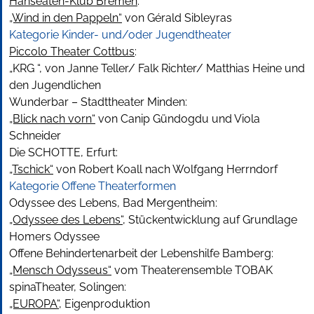
Hanseaten-Klub Bremen
:
„Wind in den Pappeln“
von Gérald Sibleyras
Kategorie Kinder- und/oder Jugendtheater
Piccolo Theater Cottbus
:
„KRG “, von Janne Teller/ Falk Richter/ Matthias Heine und
den Jugendlichen
Wunderbar – Stadttheater Minden:
„Blick nach vorn“
von Canip Gündogdu und Viola
Schneider
Die SCHOTTE, Erfurt:
„Tschick“
von Robert Koall nach Wolfgang Herrndorf
Kategorie
Offene Theaterformen
Odyssee des Lebens, Bad Mergentheim:
„Odyssee des Lebens“
, Stückentwicklung auf Grundlage
Homers Odyssee
Offene Behindertenarbeit der Lebenshilfe Bamberg:
„Mensch Odysseus“
vom Theaterensemble TOBAK
spinaTheater, Solingen:
„EUROPA“
, Eigenproduktion