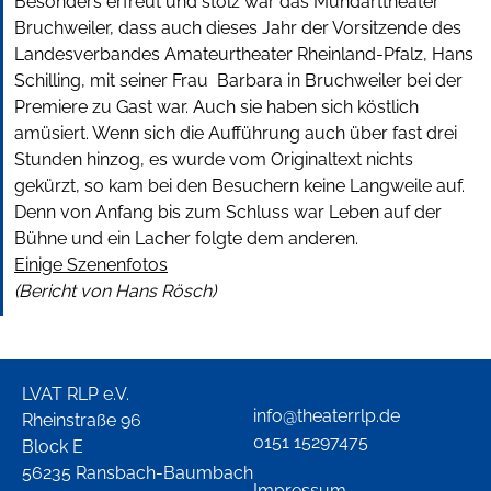
Besonders erfreut und stolz war das Mundarttheater
Bruchweiler, dass auch dieses Jahr der Vorsitzende des
Landesverbandes Amateurtheater Rheinland-Pfalz, Hans
Schilling, mit seiner Frau Barbara in Bruchweiler bei der
Premiere zu Gast war. Auch sie haben sich köstlich
amüsiert. Wenn sich die Aufführung auch über fast drei
Stunden hinzog, es wurde vom Originaltext nichts
gekürzt, so kam bei den Besuchern keine Langweile auf.
Denn von Anfang bis zum Schluss war Leben auf der
Bühne und ein Lacher folgte dem anderen.
Einige Szenenfotos
(Bericht von Hans Rösch)
LVAT RLP e.V.
info@theaterrlp.de
Rheinstraße 96
0151 15297475
Block E
56235 Ransbach-Baumbach
Impressum