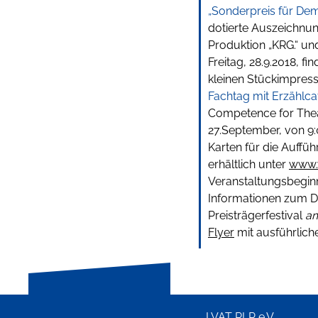
„Sonderpreis für Dem
dotierte Auszeichnung
Produktion „KRG.“ un
Freitag, 28.9.2018, f
kleinen Stückimpressi
Fachtag
mit Erzählca
Competence for Theat
27.September, von 9:
Karten für die Auffü
erhältlich unter
www.
Veranstaltungsbegin
Informationen zum 
Preisträgerfestival
a
Flyer
mit ausführli
LVAT RLP e.V.