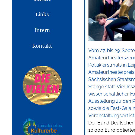
Links
Intern
Kontakt
Vom 27. bis 29. Septe
Amateurtheaterszene 
Politik erstmals in L
Amateurtheaterprei
Sächsischen Staatsmi
Stange statt. Vier In
wissenschaftlicher F
Ausstellung zu den 
sowie die Fest-Gala 
Veranstaltungsort is
Der Bund Deutscher 
10.000 Euro dotiert