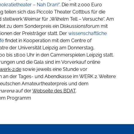
okratietheater – Nah Dran!“
. Die mit 2.000 Euro
 teilen sich das Piccolo Theater Cottbus für die
d stellwerk Weimar für „Wilhelm Tell – Versuche“. Am
indet zu dem Sonderpreis ein Diskussionsforum mit
onen der Preisträger statt. Der
wissenschaftliche
fé
findet in Kooperation mit dem Centre of
re der Universität Leipzig am Donnerstag,
00 bis 18:00 Uhr in den Cammerspielen Leipzig statt.
hrungen und die Gala sind im Vorverkauf online
werk-2.de
sowie jeweils eine Stunde vor
n an der Tages- und Abendkasse im WERK 2. Weitere
Deutschen Amateurtheaterpreis und dem
marena
auf der
Webseite des BDAT
.
chem Programm