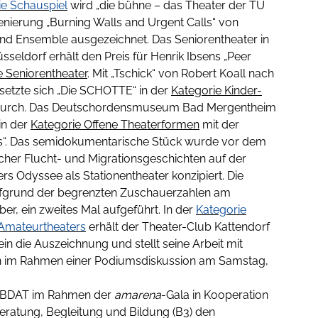
ie Schauspiel
wird „die bühne – das Theater der TU
zenierung „Burning Walls and Urgent Calls“ von
d Ensemble ausgezeichnet. Das Seniorentheater in
üsseldorf erhält den Preis für Henrik Ibsens „Peer
e Seniorentheater
. Mit „Tschick“ von Robert Koall nach
setzte sich „Die SCHOTTE“ in der
Kategorie Kinder-
urch. Das Deutschordensmuseum Bad Mergentheim
in der
Kategorie Offene Theaterformen
mit der
“. Das semidokumentarische Stück wurde vor dem
cher Flucht- und Migrationsgeschichten auf der
 Odyssee als Stationentheater konzipiert. Die
ufgrund der begrenzten Zuschauerzahlen am
er, ein zweites Mal aufgeführt. In der
Kategorie
Amateurtheaters
erhält der Theater-Club Kattendorf
in die Auszeichnung und stellt seine Arbeit mit
n im Rahmen einer Podiumsdiskussion am Samstag,
r BDAT im Rahmen der
amarena
-Gala in Kooperation
 Beratung, Begleitung und Bildung (B3) den