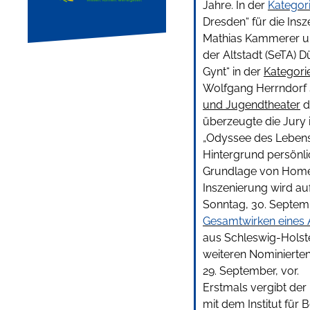
Jahre. In der
Kategor
Dresden“ für die Ins
Mathias Kammerer un
der Altstadt (SeTA) D
Gynt“ in der
Kategori
Wolfgang Herrndorf 
und Jugendtheater
d
überzeugte die Jury 
„Odyssee des Lebens
Hintergrund persönli
Grundlage von Homers
Inszenierung wird a
Sonntag, 30. Septemb
Gesamtwirken eines 
aus Schleswig-Holste
weiteren Nominierte
29. September, vor.
Erstmals vergibt de
mit dem Institut für