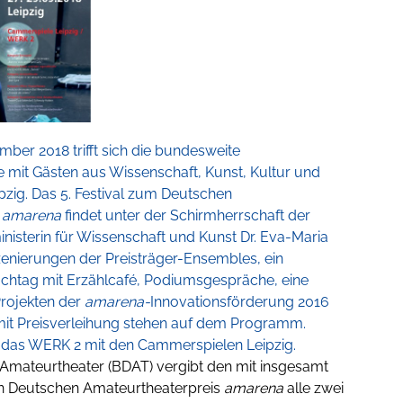
mber 2018 trifft sich die bundesweite
mit Gästen aus Wissenschaft, Kunst, Kultur und
eipzig. Das 5. Festival zum Deutschen
s
amarena
findet unter der Schirmherrschaft der
nisterin für Wissenschaft und Kunst Dr. Eva-Maria
szenierungen der Preisträger-Ensembles, ein
achtag mit Erzählcafé, Podiumsgespräche, eine
Projekten der
amarena-
Innovationsförderung 2016
mit Preisverleihung stehen auf dem Programm.
t das WERK 2 mit den Cammerspielen Leipzig.
Amateurtheater (BDAT) vergibt den mit insgesamt
en Deutschen Amateurtheaterpreis
amarena
alle zwei