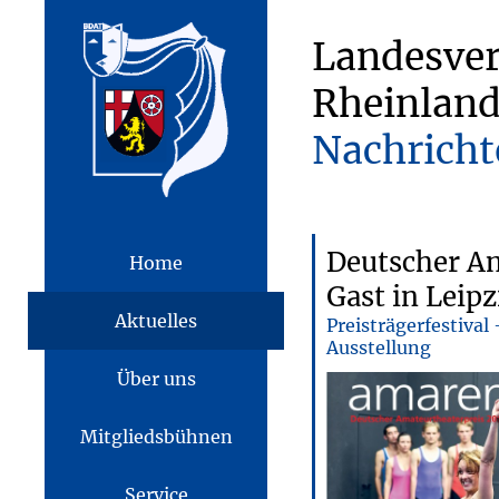
Landesve
Rheinland
Nachricht
Deutscher A
Home
Gast in Leipz
Aktuelles
Preisträgerfestival
Ausstellung
Über uns
Mitgliedsbühnen
Service