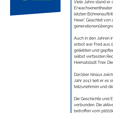
Viele Jahre stand er 
Erwachsenentheater 
letzten Bühnenauftrit
Hexe“. Geachtet von a
generationenübergrei
Auch in den Jahren i
anbot war Fred aus d
geliebten und gepfle
selbst verfassten R
Heimatstadt Trier. D
Darüber hinaus zeichn
Jahr 2017 ließ er es
teilzunehmen und die
Die Geschichte und E
verbunden. Die aktiv
betroffen vom plötzl