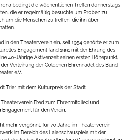
Corona bedingt die wöchentlichen Treffen donnerstags
nnten, die er regelmäßig besuchte um Proben zu
 um die Menschen zu treffen, die ihn über
hatten.
ed in den Theaterverein ein, seit 1954 gehörte er zum
ulturelles Engagement fand 1991 mit der Ehrung des
eine 40-Jährige Aktivenzeit seinen ersten Höhepunkt,
t der Verleihung der Goldenen Ehrennadel des Bund
eater e.V.
adt Trier mit dem Kulturpreis der Stadt.
 Theaterverein Fred zum Ehrenmitglied und
in Engagement für den Verein.
cht mehr vergönnt, für 70 Jahre im Theaterverein
swerk im Bereich des Laienschauspiels mit der
Bund deutscher Amateurtheater e.V. ausgezeichnet zu