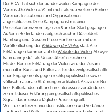
Der BDAT hat sich der bundesweiten Kampagne des
Vereins „Die Vielen e. V.“ mit mehr als 100 weiteren Berliner
Vereinen, Institutionen und Organisationen
angeschlossen. Diese Kampagne ist mit einer
Pressekonferenz vom 09.11.2018 an den Start gegangen.
Außer in Berlin fanden zeitgleich auch in Düsseldorf,
Hamburg und Dresden Pressekonferenzen mit der
Veröffentlichung der
Erklärung der Vielen
statt. Alle
Erklärungen kommen auf die
Website der Vielen
. Ab 09.11.
kann dann jede*r als Unterstützer*in zeichnen.
Mit der Ber­li­ner Erklä­rung der Vie­len wird der Zusam­
men­halt in Kunst und Kul­tur als Teil des zivil­ge­sell­schaft­li­
chen Enga­ge­ments gegen rechts­po­pu­lis­ti­sche sowie
völkisch-nationale Strö­mun­gen arti­ku­liert. Akti­ve der Ber­
li­ner Kul­tur­land­schaft und ihre Inter­es­sens­ver­bän­de set­
zen mit die­ser Erklä­rung ein gesell­schafts­po­li­ti­sches
Signal, das in unse­re täg­li­che Pra­xis ein­greift:
Wir – die unter­zeich­nen­den Insti­tu­tio­nen und Ver­bän­de
aus Kunst und Kul­tur – zei­gen gemein­sam, berlin- und