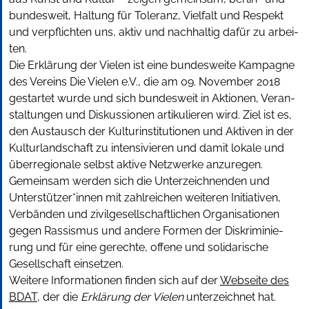
bun­des­weit, Hal­tung für Tole­ranz, Viel­falt und Respekt
und ver­pflich­ten uns, aktiv und nach­hal­tig dafür zu arbei­
ten.
Die Erklä­rung der Vie­len ist eine bun­des­wei­te Kam­pa­gne
des Ver­eins Die Vie­len e.V., die am 09. Novem­ber 2018
gestar­tet wurde und sich bun­des­weit in Aktio­nen, Ver­an­
stal­tun­gen und Dis­kus­sio­nen arti­ku­lie­ren wird. Ziel ist es,
den Aus­tau­sch der Kul­tur­in­sti­tu­tio­nen und Akti­ven in der
Kul­tur­land­schaft zu inten­si­vie­ren und damit loka­le und
über­re­gio­na­le selbst akti­ve Netz­wer­ke anzu­re­gen.
Gemein­sam wer­den sich die Unter­zeich­nen­den und
Unterstützer*innen mit zahl­rei­chen wei­te­ren Initia­ti­ven,
Ver­bän­den und zivil­ge­sell­schaft­li­chen Orga­ni­sa­tio­nen
gegen Ras­sis­mus und ande­re For­men der Dis­kri­mi­nie­
rung und für eine gerech­te, offe­ne und soli­da­ri­sche
Gesell­schaft ein­set­zen.
Weitere Informationen finden sich auf der
Webseite des
BDAT
, der die
Erklärung der Vielen
unterzeichnet hat.